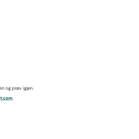
en og prøv igjen.
ot.com
.