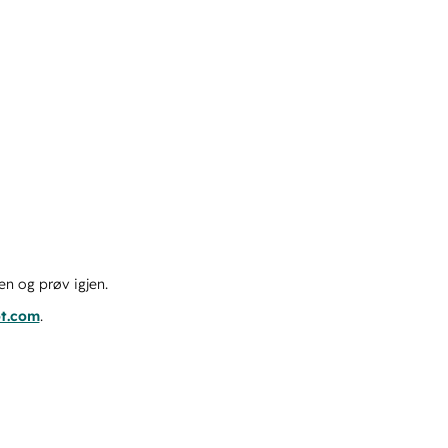
en og prøv igjen.
ot.com
.