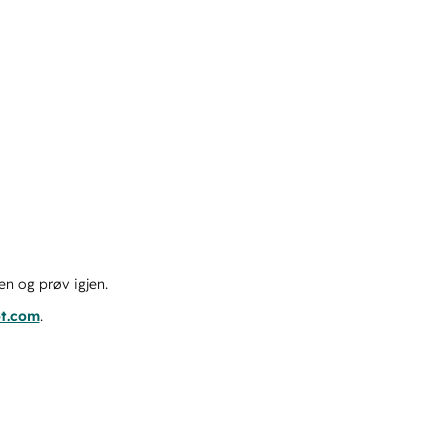
en og prøv igjen.
ot.com
.