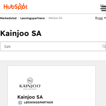
Me
Bygg
Kainjoo SA
Markedsted
Løsningspartnere
Kainjoo SA
Kainjoo SA
LØSNINGSPARTNER