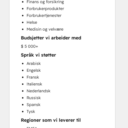
Finans og forsikring
Customer Marketing
Forbrukerprodukter
Customer Success Training
Forbrukertjenester
Customer Support Training
Helse
Customer Survey and Analysis
Medisin og velvære
Email Marketing
Budsjetter vi arbeider med
Full Inbound Marketing Services
Help Desk Implementation
$ 5 000+
Knowledge Base Development
Språk vi støtter
Paid Advertising
Arabisk
Public Relations
Engelsk
Sales and Marketing Alignment
Fransk
Sales Coaching and Training
Italiensk
Sales Enablement
Nederlandsk
Search Engine Optimization
Russisk
Social Media
Spansk
Video Production
Tysk
Website Design
Regioner som vi leverer til
Website Development
Website Migration