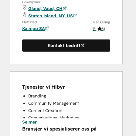
Lokasjoner
Gland, Vaud, CH
Staten Island, NY, US
Nettsted
Rangering
Kainjoo SA
5
(
3
)
Kontakt bedrift
Tjenester vi tilbyr
Branding
Community Management
Content Creation
Conversational Marketing
Se mer
CRM Implementation
Bransjer vi spesialiserer oss på
CRM Migration