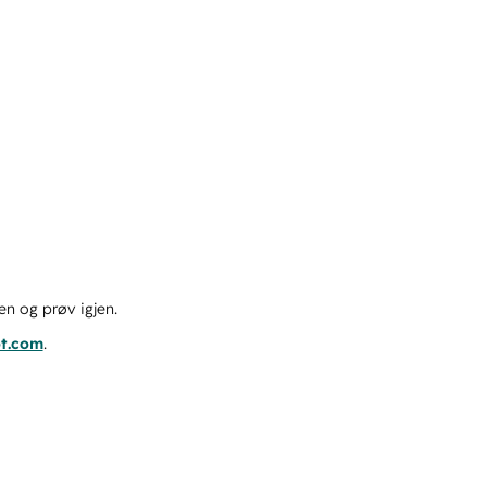
en og prøv igjen.
ot.com
.