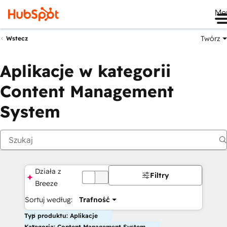
Me
Twórz
Wstecz
Aplikacje w kategorii
Content Management
System
Działa z
Filtry
WYŁ
Breeze
Sortuj według:
Trafność
Typ produktu: Aplikacje
Kategoria: Content Management System