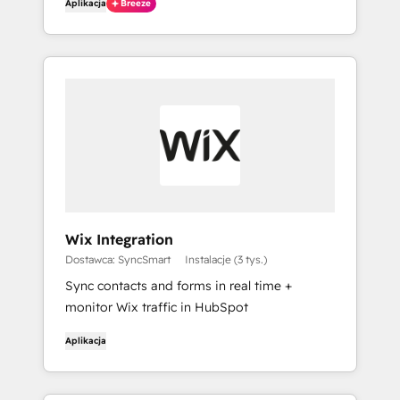
Aplikacja
Breeze
upuszczania, pomocy sztucznej inteligencji i
sprawdzonym w boju modułom, Sprocket
Rocket przekształca Twoje pomysły w
gotowe do uruchomienia strony szybciej, niż
kiedykolwiek myślałeś.
Wix Integration
Dostawca: SyncSmart
Instalacje (3 tys.)
Sync contacts and forms in real time +
monitor Wix traffic in HubSpot
Aplikacja