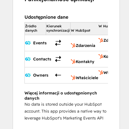
Udostępnione dane
Źródło
Kierunek
W HubSpot
danych
synchronizacji
W HubSpot
Zdarzenia
Events
Zdarzenia
Kontakty
Contacts
Kontakty
Właściciele
Owners
Właściciele
Więcej informacji o udostępnionych
danych
No data is stored outside your HubSpot
account. This app provides a native way to
leverage HubSpot's Marketing Events API