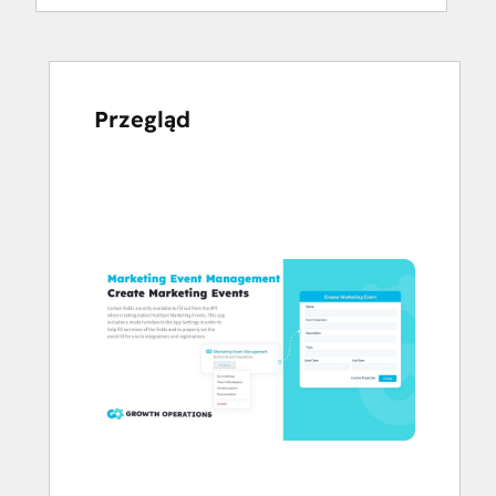
Przegląd
Użyj
klawiszy
strzałek,
aby
przeglądać
inne
elementy