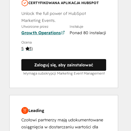
CERTYFIKOWANA APLIKACJA HUBSPOT
Unlock the full power of HubSpot
Marketing Events.
Utworzone przez
Instaluje
Growth Operations
Ponad 80 instalacji
Ocena
5
(
3
)
Zaloguj się, aby zainstalować
Wymaga subskrypcji Marketing Event Management
Leading
Czołowi partnerzy mają udokumentowane
osiągnięcia w dostarczaniu wartości dla