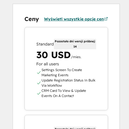
Ceny
Wyświetl wszystkie opcje cen
Pozostało dni wersji próbnej:
Standard
14
30 USD
/mies.
For all users
Settings Screen To Create
Marketing Events
Update Registration Status In Bulk
Via Workflow
CRM Card To View & Update
Events On A Contact