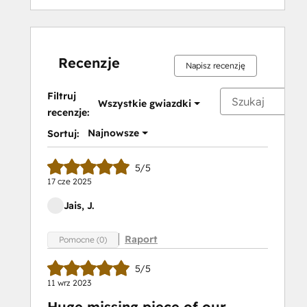
Recenzje
Napisz recenzję
Filtruj
Wszystkie gwiazdki
recenzje:
Najnowsze
Sortuj:
5/5
17 cze 2025
Jais, J.
Raport
Pomocne (0)
5/5
11 wrz 2023
Huge missing piece of our