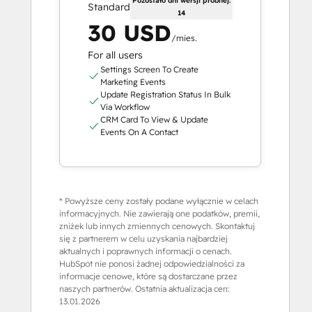
Pozostało dni wersji próbnej:
Standard
14
30 USD
/mies.
For all users
Settings Screen To Create
Marketing Events
Update Registration Status In Bulk
Via Workflow
CRM Card To View & Update
Events On A Contact
* Powyższe ceny zostały podane wyłącznie w celach
informacyjnych. Nie zawierają one podatków, premii,
zniżek lub innych zmiennych cenowych. Skontaktuj
się z partnerem w celu uzyskania najbardziej
aktualnych i poprawnych informacji o cenach.
HubSpot nie ponosi żadnej odpowiedzialności za
informacje cenowe, które są dostarczane przez
naszych partnerów. Ostatnia aktualizacja cen:
13.01.2026