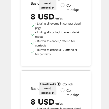
Basic
wersji
Co
próbnej: 14
miesiąc
8 USD
/mies.
- Listing all events in contact detail
page
- Listing all contact in event detail
modal
- Button to cancel / attend for
contacts
- Button to cancel all / attend all
for contacts
Co rok
Pozostało dni
Basic
wersji
Co
próbnej: 14
miesiąc
8 USD
/mies.
- Listing all events in contact detail