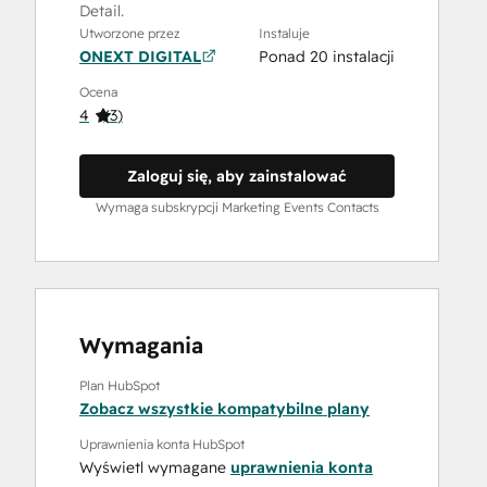
Detail.
Utworzone przez
Instaluje
ONEXT DIGITAL
Ponad 20 instalacji
Ocena
4
(
3
)
Zaloguj się, aby zainstalować
Wymaga subskrypcji Marketing Events Contacts
Wymagania
Plan HubSpot
Zobacz wszystkie kompatybilne plany
Uprawnienia konta HubSpot
Wyświetl wymagane
uprawnienia konta