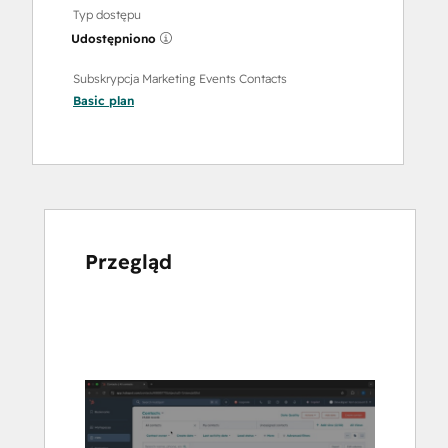
Typ dostępu
Udostępniono
Subskrypcja Marketing Events Contacts
Basic
plan
Przegląd
Użyj
klawiszy
strzałek,
aby
przeglądać
inne
elementy