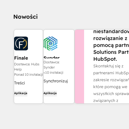
CZY POTRZEBUJES
Nowości
POMOCY?
Stwórz
niestandardo
rozwiązanie z
pomocą partn
Solutions Par
Finale
Synder
HubSpot.
Dostawca:
Composer
Dostawca: Hubs
Skontaktuj się z
Synder
Help
partnerami HubSp
<10 instalacji
Ponad 10 instalacji
zakresie rozwiązań
Synchronizuj
Treści
które pomogą we
faktury z
internetowe
wszystkich spraw
Aplikacja
Aplikacja
HubSpot z
wygenerowane
związanych z
QuickBooks,
przez sztuczną
działalnością.
NetSuite lub
inteligencję,
Xero — z
Znajdź partne
stworzone dla
uwzględnieniem
HubSpot.