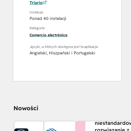
Triario
Instaluje
Ponad 40 instalacji
Kategorie
Comercio electrónico
Języki, w których dostępna jest ta aplikacja
Angielski
,
Hiszpański
i
Portugalski
CZY POTRZEBUJES
Nowości
POMOCY?
Stwórz
niestandardo
rozwiązanie z