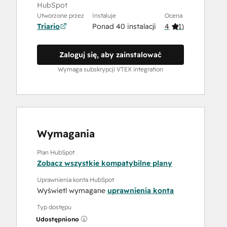
HubSpot
Utworzone przez
Instaluje
Ocena
Triario
Ponad 40 instalacji
4
(
1
)
Zaloguj się, aby zainstalować
Wymaga subskrypcji VTEX integration
Wymagania
Plan HubSpot
Zobacz wszystkie kompatybilne plany
Uprawnienia konta HubSpot
Wyświetl wymagane
uprawnienia konta
Typ dostępu
Udostępniono