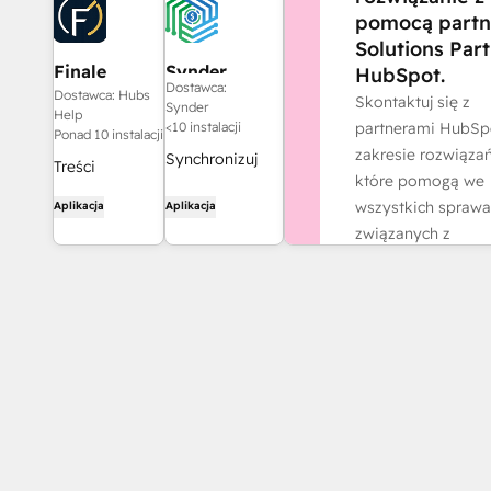
pomocą partn
Solutions Par
Finale
Synder
HubSpot.
Dostawca:
Composer
Dostawca: Hubs
Skontaktuj się z
Synder
Help
partnerami HubSp
<10 instalacji
Ponad 10 instalacji
zakresie rozwiązań
Synchronizuj
Treści
które pomogą we
faktury z
internetowe
wszystkich spraw
Aplikacja
Aplikacja
HubSpot z
wygenerowane
związanych z
QuickBooks,
przez sztuczną
działalnością.
NetSuite lub
inteligencję,
Xero — z
Znajdź partne
stworzone dla
uwzględnieniem
HubSpot.
rozliczeń
memoriałowych
i ujmowania
przychodów