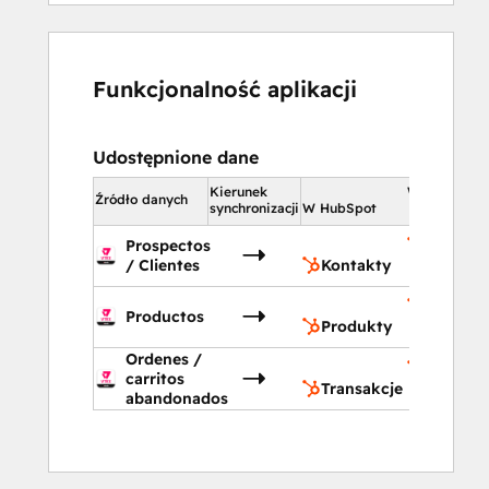
Funkcjonalność aplikacji
Udostępnione dane
Kierunek
W HubSpot
Źródło danych
synchronizacji
W HubSpot
Prospectos
Kontakt
/ Clientes
Kontakty
Produkt
Productos
Produkty
Ordenes /
Transak
carritos
Transakcje
abandonados