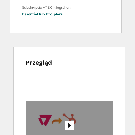
Subskrypcja VTEX integration
Essential
lub
Pro
planu
Przegląd
Użyj
klawiszy
strzałek,
aby
przeglądać
inne
elementy