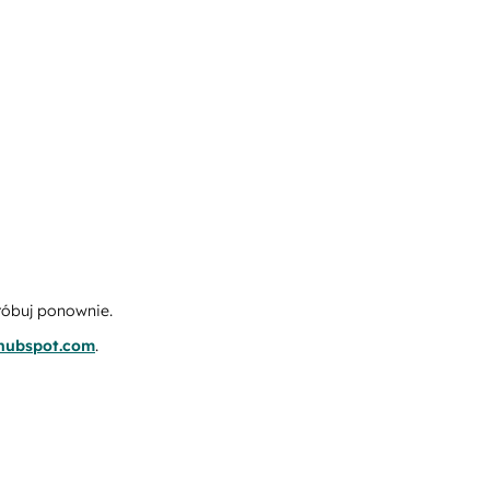
róbuj ponownie.
.hubspot.com
.