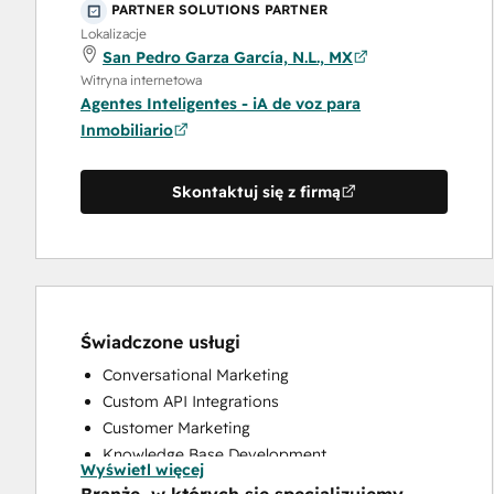
PARTNER SOLUTIONS PARTNER
Lokalizacje
San Pedro Garza García, N.L., MX
Witryna internetowa
Agentes Inteligentes - iA de voz para
Inmobiliario
Skontaktuj się z firmą
Świadczone usługi
Conversational Marketing
Custom API Integrations
Customer Marketing
Knowledge Base Development
Wyświetl więcej
Programmable Automation