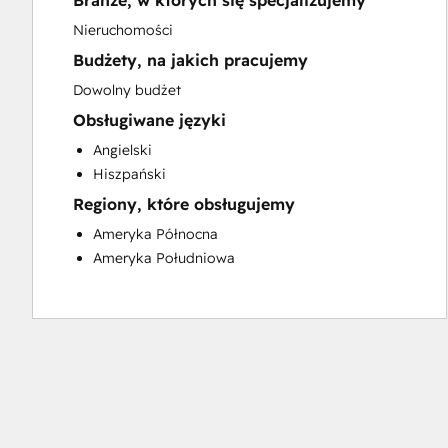
Branże, w których się specjalizujemy
Sales and Marketing Alignment
Nieruchomości
Website Development
Budżety, na jakich pracujemy
Dowolny budżet
Obsługiwane języki
Angielski
Hiszpański
Regiony, które obsługujemy
Ameryka Północna
Ameryka Południowa