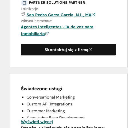
PARTNER SOLUTIONS PARTNER
Lokalizacje
San Pedro Garza García, N.L., MX
Witryna internetowa
Agentes Inteligentes - iA de voz para
Inmobiliario
Skontaktuj się z firmą
Świadczone usługi
Conversational Marketing
Custom API Integrations
Customer Marketing
Knowledge Base Development
Wyświetl więcej
Programmable Automation