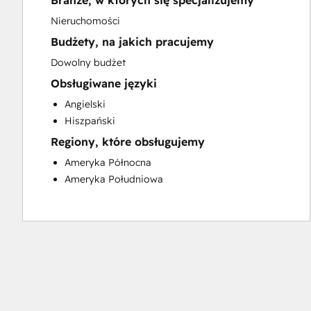
Branże, w których się specjalizujemy
Sales and Marketing Alignment
Nieruchomości
Website Development
Budżety, na jakich pracujemy
Dowolny budżet
Obsługiwane języki
Angielski
Hiszpański
Regiony, które obsługujemy
Ameryka Północna
Ameryka Południowa