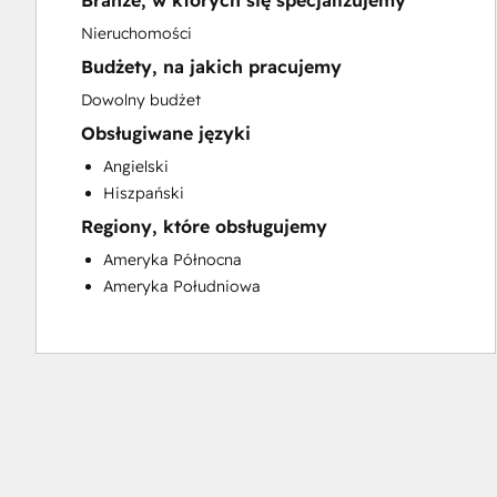
Branże, w których się specjalizujemy
Sales and Marketing Alignment
Nieruchomości
Website Development
Budżety, na jakich pracujemy
Dowolny budżet
Obsługiwane języki
Angielski
Hiszpański
Regiony, które obsługujemy
Ameryka Północna
Ameryka Południowa