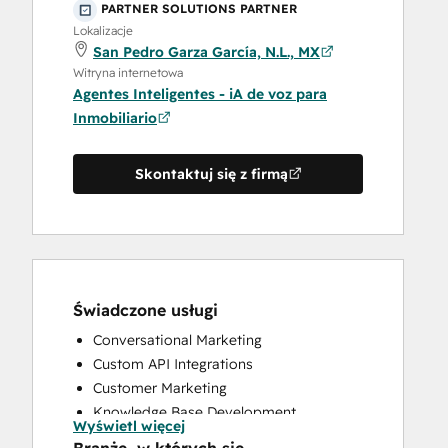
PARTNER SOLUTIONS PARTNER
Lokalizacje
San Pedro Garza García, N.L., MX
Witryna internetowa
Agentes Inteligentes - iA de voz para
Inmobiliario
Skontaktuj się z firmą
Świadczone usługi
Conversational Marketing
Custom API Integrations
Customer Marketing
Knowledge Base Development
Wyświetl więcej
Programmable Automation