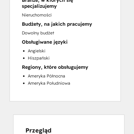
Branże, w których się
Sales and Marketing Alignment
specjalizujemy
Website Development
Nieruchomości
Budżety, na jakich pracujemy
Dowolny budżet
Obsługiwane języki
Angielski
Hiszpański
Regiony, które obsługujemy
Ameryka Północna
Ameryka Południowa
Przegląd