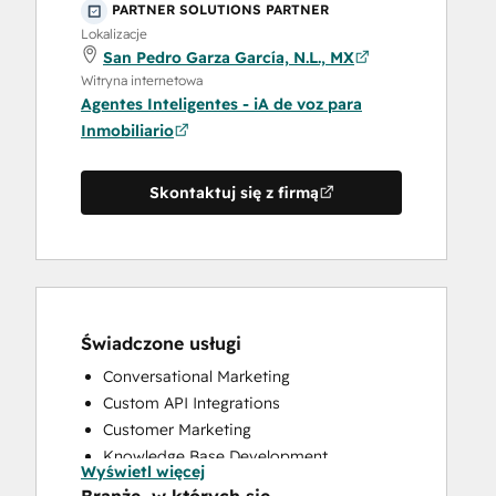
PARTNER SOLUTIONS PARTNER
Lokalizacje
San Pedro Garza García, N.L., MX
Witryna internetowa
Agentes Inteligentes - iA de voz para
Inmobiliario
Skontaktuj się z firmą
Świadczone usługi
Conversational Marketing
Custom API Integrations
Customer Marketing
Knowledge Base Development
Wyświetl więcej
Programmable Automation