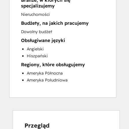
Branże, w których się
Sales and Marketing Alignment
specjalizujemy
Website Development
Nieruchomości
Budżety, na jakich pracujemy
Dowolny budżet
Obsługiwane języki
Angielski
Hiszpański
Regiony, które obsługujemy
Ameryka Północna
Ameryka Południowa
Przegląd