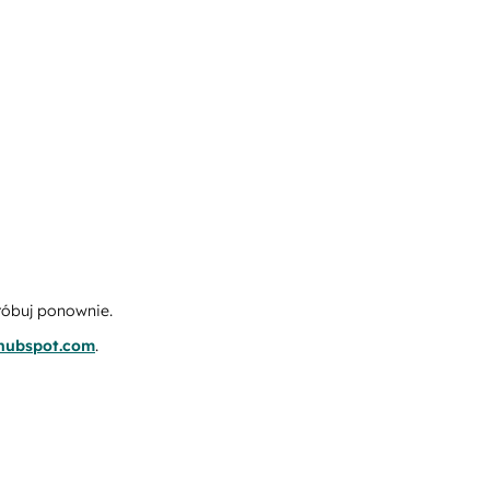
róbuj ponownie.
.hubspot.com
.