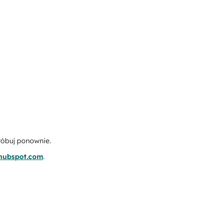
róbuj ponownie.
.hubspot.com
.