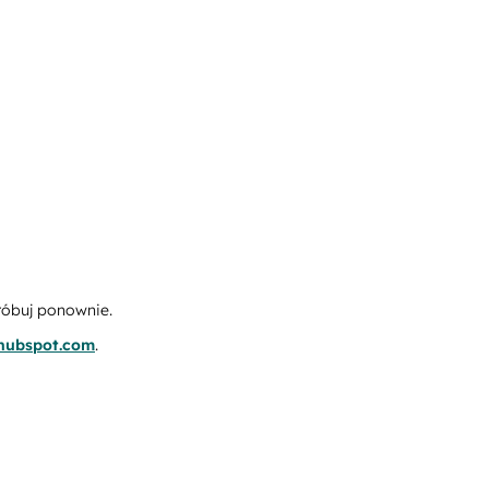
róbuj ponownie.
.hubspot.com
.