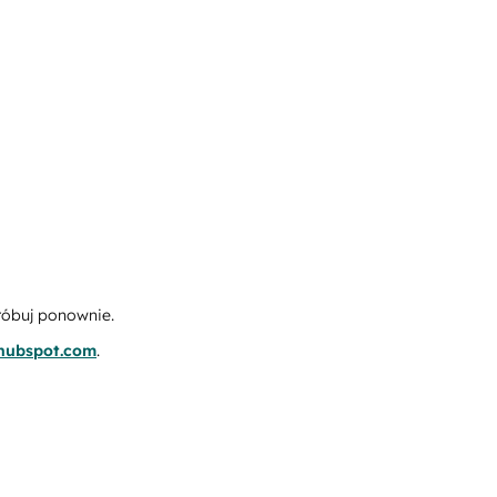
róbuj ponownie.
.hubspot.com
.