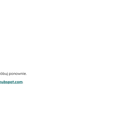
róbuj ponownie.
.hubspot.com
.