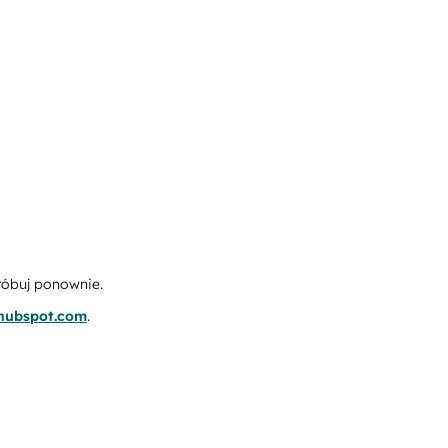
róbuj ponownie.
.hubspot.com
.