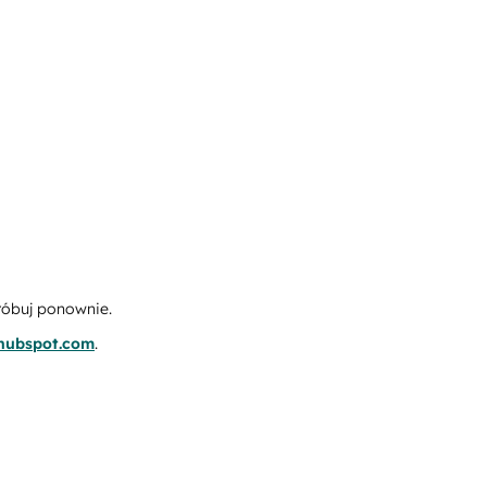
róbuj ponownie.
.hubspot.com
.