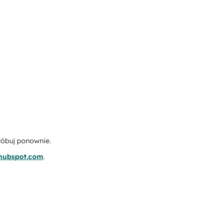
róbuj ponownie.
.hubspot.com
.