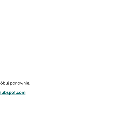
róbuj ponownie.
.hubspot.com
.