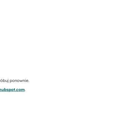
róbuj ponownie.
.hubspot.com
.