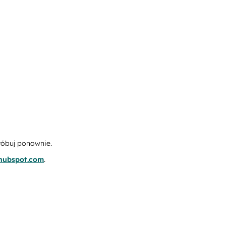
róbuj ponownie.
.hubspot.com
.