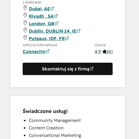
Lokalizacje
Dubai, AE
Riyadh , SA
London, GB
Dublin, DUBLIN 14, IE
Puteaux, IDF, FR
Witryna internetowa
Ocena
ConnectIn
4,9
(
14
)
Skontaktuj się z firmą
Świadczone usługi
Community Management
Content Creation
Conversational Marketing