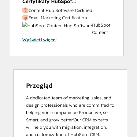
Certyfikaty HubSpot
Content Hub Software Certified
Email Marketing Certification
HubSpot
Content
Wyświetl więcej
Hub
Software
HubSpot
Implementation
for
Partners
HubSpot Marketing Hub Software
Przegląd
Certification
A dedicated team of marketing, sales, and 
HubSpot Sales Hub Software
design professionals who are committed to 
Certification
helping your company be Productive, sell 
HubSpot Solutions Partner
Smart, and grow better!Our CRM experts 
Inbound Marketing
will help you with migration, integration, 
Inbound Sales
and customization of HubSpot CRM.
Service Hub Software