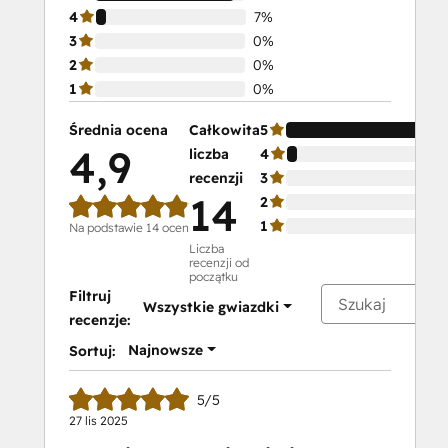
4
7%
3
0%
2
0%
1
0%
Średnia ocena
Całkowita
5
4,9
liczba
4
recenzji
3
14
2
1
Na podstawie 14 ocen
Liczba
recenzji od
początku
Filtruj
Wszystkie gwiazdki
recenzje:
Najnowsze
Sortuj:
5/5
27 lis 2025