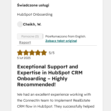
Świadczone usługi
HubSpot Onboarding
Cheikh, W.
Przetłumaczono from English.
Pomocne (0)
Zobacz tekst original
Raport
5/5
5 lut 2025
Exceptional Support and
Expertise in HubSpot CRM
Onboarding – Highly
Recommended!
We had an excellent experience working with
the ConnectIn team to Implement RealEstate
CRM flow in HubSpot. They successfully helped