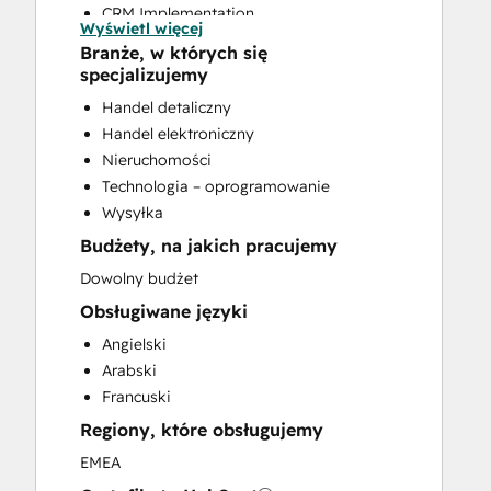
CRM Implementation
Wyświetl więcej
CRM Migration
Branże, w których się
Custom API Integrations
specjalizujemy
Customer Marketing
Handel detaliczny
Email Marketing
Handel elektroniczny
Full Inbound Marketing Services
Nieruchomości
Help Desk Implementation
Technologia – oprogramowanie
Paid Advertising
Wysyłka
Sales and Marketing Alignment
Budżety, na jakich pracujemy
Sales Enablement
Social Media
Dowolny budżet
Website Design
Obsługiwane języki
Website Development
Angielski
Website Migration
Arabski
Francuski
Regiony, które obsługujemy
EMEA