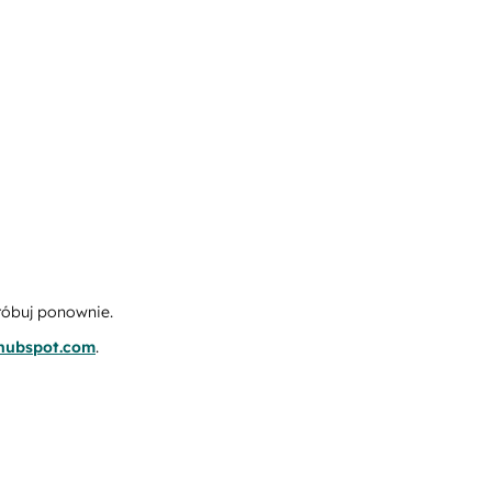
róbuj ponownie.
.hubspot.com
.