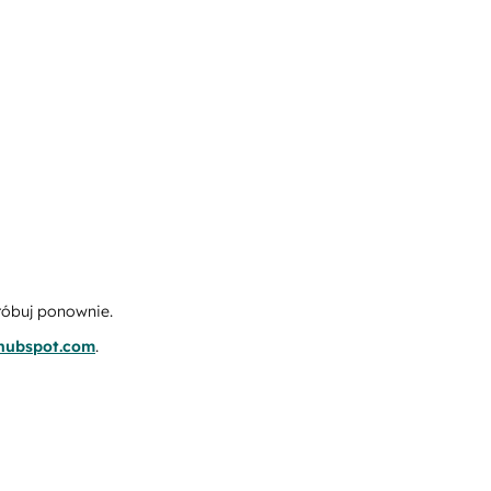
róbuj ponownie.
.hubspot.com
.