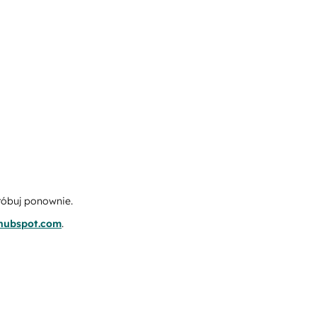
róbuj ponownie.
.hubspot.com
.