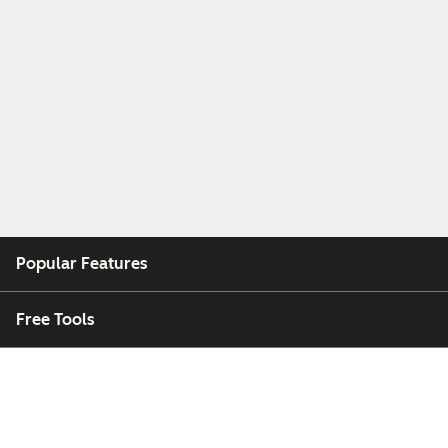
Popular Features
Free Tools
Company
Customers