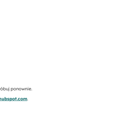
róbuj ponownie.
.hubspot.com
.