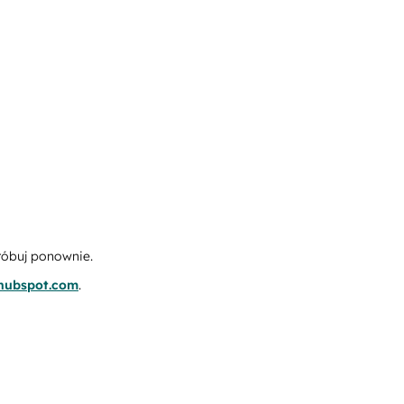
róbuj ponownie.
.hubspot.com
.