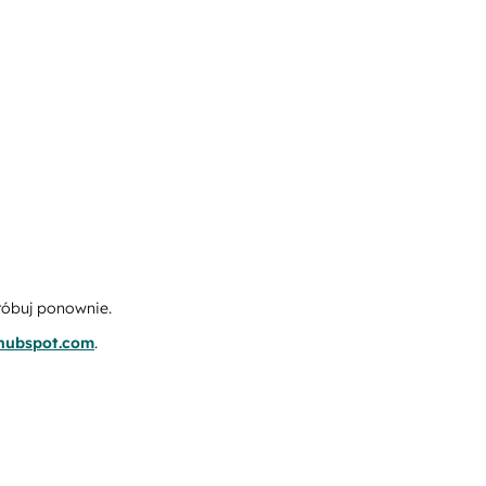
róbuj ponownie.
.hubspot.com
.