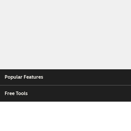
Popular Features
Free Tools
Company
Customers