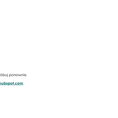
róbuj ponownie.
.hubspot.com
.