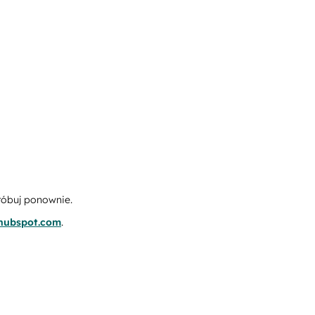
róbuj ponownie.
.hubspot.com
.