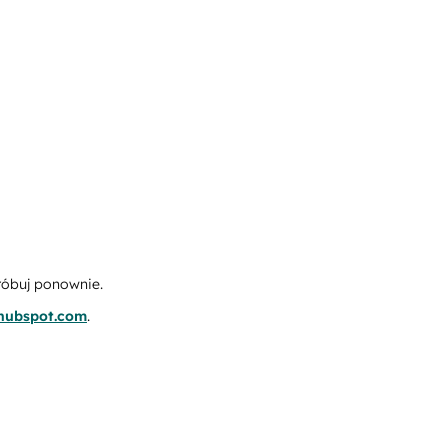
róbuj ponownie.
.hubspot.com
.