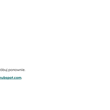
róbuj ponownie.
.hubspot.com
.