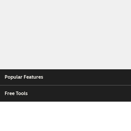
Popular Features
Free Tools
Company
Customers