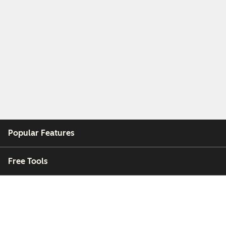
Popular Features
Free Tools
Company
Customers