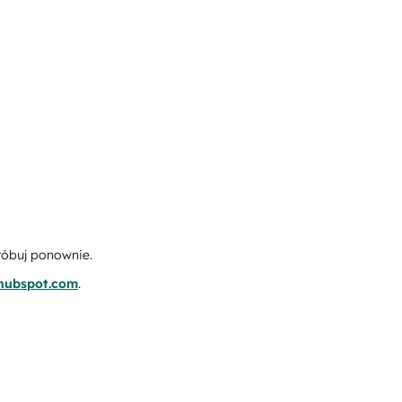
róbuj ponownie.
.hubspot.com
.