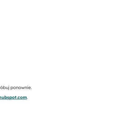
róbuj ponownie.
.hubspot.com
.