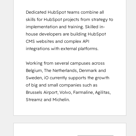
Guided Client
Dedicated HubSpot teams combine all 
Onboarding
skills for HubSpot projects from strategy to 
HubSpot
implementation and training. Skilled in-
Architecture
house developers are building HubSpot 
I:
CMS websites and complex API 
Data
integrations with external platforms.  

Models
and
Working from several campuses across 
APIs
Belgium, The Netherlands, Denmark and 
HubSpot
Sweden, iO currently supports the growth 
Architecture
of big and small companies such as 
II:
Brussels Airport, Volvo, Farmaline, Agilitas, 
Content
Streamz and Michelin.
and
Messaging
Tools
HubSpot
Ukończono
Ukończono
Ukończono
Ukończono
Ukończono
Ukończono
Ukończono
Ukończono
Ukończono
Ukończono
CMS for
0%
0%
0%
8%
92%
0%
0%
0%
8%
92%