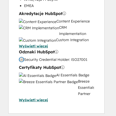
Video Production
EMEA
Website Design
Akredytacje HubSpot
Website Development
Content Experience
Website Migration
CRM
Implementation
Custom Integration
Wyświetl więcej
Data Migration
Odznaki HubSpot
Onboarding
Service
Security Credential Holder: ISO27001
Implementation
Certyfikaty HubSpot
Solutions
AI Essentials Badge
Architecture
Breeze
Design
Essentials
Partner
Wyświetl więcej
Badge
Content
Hub