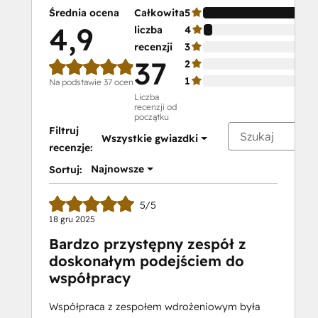
Certification
Średnia ocena
Całkowita
5
HubSpot
4,9
liczba
4
Marketing
recenzji
3
Software
37
2
HubSpot Reporting
1
Na podstawie 37 ocen
HubSpot
Liczba
recenzji od
Sales
początku
Hub
Filtruj
Wszystkie gwiazdki
Software
recenzje:
Certification
Najnowsze
Sortuj:
HubSpot
Solutions
5/5
Partner
18 gru 2025
HubSpot
Bardzo przystępny zespół z
Trainer
doskonałym podejściem do
Certification
współpracy
Inbound
Inbound Marketing
Współpraca z zespołem wdrożeniowym była
Inbound