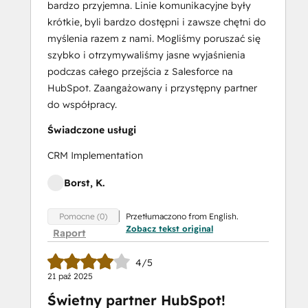
bardzo przyjemna. Linie komunikacyjne były
Marketing
krótkie, byli bardzo dostępni i zawsze chętni do
Optimization
myślenia razem z nami. Mogliśmy poruszać się
Inbound Sales
szybko i otrzymywaliśmy jasne wyjaśnienia
Integrating
podczas całego przejścia z Salesforce na
With
HubSpot. Zaangażowany i przystępny partner
HubSpot
do współpracy.
I:
Foundations
Świadczone usługi
Marketing Hub
CRM Implementation
Demo
Objectives-
Borst, K.
Based
Onboarding
Przetłumaczono from English.
Pomocne (0)
Platform Consulting
Zobacz tekst original
Raport
Revenue Operations
Sales Enablement
4/5
Sales
21 paź 2025
Managemen
Świetny partner HubSpot!