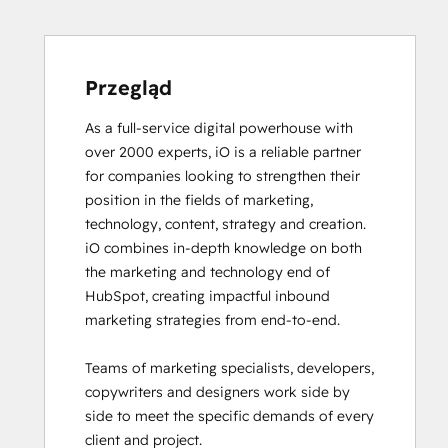
Software
Certified
Content Marketing
CRM
Przegląd
Data
As a full-service digital powerhouse with 
Migration
over 2000 experts, iO is a reliable partner 
Certification
for companies looking to strengthen their 
Data
position in the fields of marketing, 
Integrations
technology, content, strategy and creation. 

Certification
iO combines in-depth knowledge on both 
Digital Advertising
the marketing and technology end of 
Digital Marketing
HubSpot, creating impactful inbound 
Email
marketing strategies from end-to-end. 

Marketing
Certification
Teams of marketing specialists, developers, 
Email
copywriters and designers work side by 
Marketing
side to meet the specific demands of every 
Certification
client and project. 

Frictionless Sales