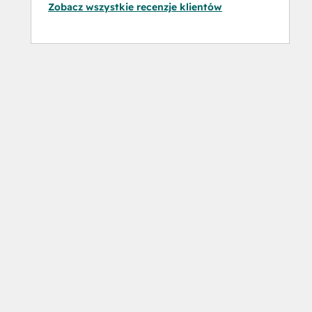
Zobacz wszystkie recenzje klientów
Software
Social
Media
Marketing
Certification
Course
Social
Media
Marketing
Certification
II
Solutions
Architecture
Foundations