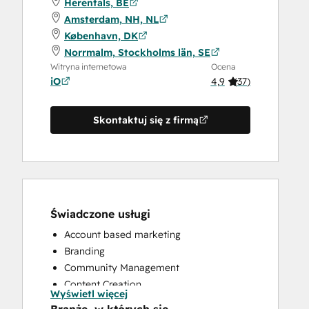
Herentals, BE
Amsterdam, NH, NL
København, DK
Norrmalm, Stockholms län, SE
Witryna internetowa
Ocena
iO
4,9
(
37
)
Skontaktuj się z firmą
Świadczone usługi
Account based marketing
Branding
Community Management
Content Creation
Wyświetl więcej
Conversational Marketing