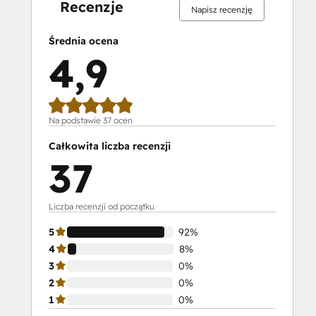
Developers
Recenzje
Napisz recenzję
II
HubSpot
Średnia ocena
Content
4,9
Hub
Software
HubSpot
Email
Na podstawie 37 ocen
Marketing
Całkowita liczba recenzji
Software
37
Certification
HubSpot
Implementation
Liczba recenzji od początku
for
5
92%
Partners
4
8%
HubSpot
3
0%
Marketing
2
0%
Hub
1
0%
Software