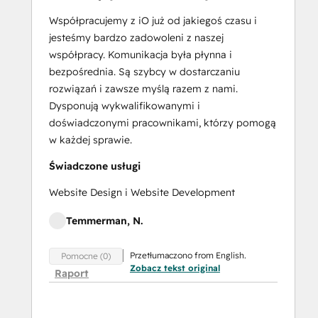
Training:
Strategies
Współpracujemy z iO już od jakiegoś czasu i
for
jesteśmy bardzo zadowoleni z naszej
Developing
współpracy. Komunikacja była płynna i
a
bezpośrednia. Są szybcy w dostarczaniu
Successful
rozwiązań i zawsze myślą razem z nami.
Modern
Dysponują wykwalifikowanymi i
Sales
doświadczonymi pracownikami, którzy pomogą
Team
w każdej sprawie.
Salesforce
Świadczone usługi
Integration
Certification
Website Design i Website Development
SEO
Temmerman, N.
SEO II
Service
Przetłumaczono from English.
Pomocne (0)
Hub
Zobacz tekst original
Raport
Demo
Certification
Service Hub