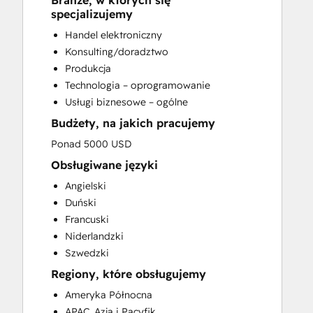
Branże, w których się
CRM Implementation
specjalizujemy
CRM Migration
Handel elektroniczny
Custom API Integrations
Konsulting/doradztwo
Customer Marketing
Produkcja
Customer Success Training
Technologia – oprogramowanie
Customer Support Training
Usługi biznesowe – ogólne
Customer Survey and Analysis
Budżety, na jakich pracujemy
Email Marketing
Full Inbound Marketing Services
Ponad 5000 USD
Help Desk Implementation
Obsługiwane języki
HubSpot Onboarding
Angielski
Knowledge Base Development
Duński
Paid Advertising
Francuski
Programmable Automation
Niderlandzki
Sales and Marketing Alignment
Szwedzki
Sales Coaching and Training
Regiony, które obsługujemy
Sales Enablement
Search Engine Optimization
Ameryka Północna
Social Media
APAC, Azja i Pacyfik