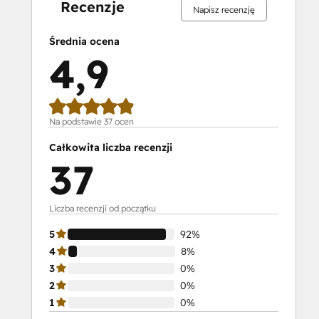
Developers
Recenzje
Napisz recenzję
II
HubSpot
Średnia ocena
Content
4,9
Hub
Software
HubSpot
Email
Na podstawie 37 ocen
Marketing
Całkowita liczba recenzji
Software
37
Certification
HubSpot
Implementation
Liczba recenzji od początku
for
5
92%
Partners
4
8%
HubSpot
3
0%
Marketing
2
0%
Hub
1
0%
Software