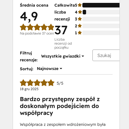
Certification
Średnia ocena
Całkowita
5
HubSpot
4,9
liczba
4
Marketing
recenzji
3
Software
37
2
HubSpot Reporting
1
Na podstawie 37 ocen
HubSpot
Liczba
recenzji od
Sales
początku
Hub
Filtruj
Wszystkie gwiazdki
Software
recenzje:
Certification
Najnowsze
Sortuj:
HubSpot
Solutions
5/5
Partner
18 gru 2025
HubSpot
Bardzo przystępny zespół z
Trainer
doskonałym podejściem do
Certification
współpracy
Inbound
Inbound Marketing
Współpraca z zespołem wdrożeniowym była
Inbound