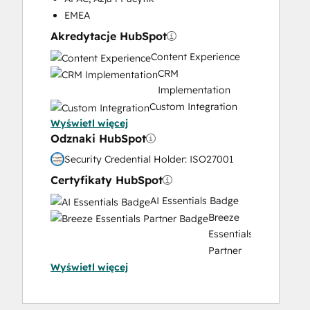
Video Production
EMEA
Website Design
Akredytacje HubSpot
Website Development
Content Experience
Website Migration
CRM
Implementation
Custom Integration
Wyświetl więcej
Data Migration
Odznaki HubSpot
Onboarding
Service
Security Credential Holder: ISO27001
Implementation
Certyfikaty HubSpot
Solutions
AI Essentials Badge
Architecture
Breeze
Design
Essentials
Partner
Wyświetl więcej
Badge
Content
Hub