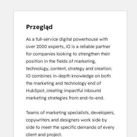
Software
Certified
Content Marketing
CRM
Przegląd
Data
As a full-service digital powerhouse with 
Migration
over 2000 experts, iO is a reliable partner 
Certification
for companies looking to strengthen their 
Data
position in the fields of marketing, 
Integrations
technology, content, strategy and creation. 

Certification
iO combines in-depth knowledge on both 
Digital Advertising
the marketing and technology end of 
Digital Marketing
HubSpot, creating impactful inbound 
Email
marketing strategies from end-to-end. 

Marketing
Certification
Teams of marketing specialists, developers, 
Email
copywriters and designers work side by 
Marketing
side to meet the specific demands of every 
Certification
client and project. 

Frictionless Sales