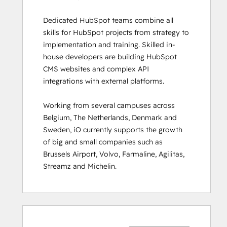
Guided Client
Dedicated HubSpot teams combine all 
Onboarding
skills for HubSpot projects from strategy to 
HubSpot
implementation and training. Skilled in-
Architecture
house developers are building HubSpot 
I:
CMS websites and complex API 
Data
integrations with external platforms.  

Models
and
Working from several campuses across 
APIs
Belgium, The Netherlands, Denmark and 
HubSpot
Sweden, iO currently supports the growth 
Architecture
of big and small companies such as 
II:
Brussels Airport, Volvo, Farmaline, Agilitas, 
Content
Streamz and Michelin.
and
Messaging
Tools
HubSpot
Ukończono
Ukończono
Ukończono
Ukończono
Ukończono
Ukończono
Ukończono
Ukończono
Ukończono
Ukończono
CMS for
0%
0%
0%
8%
92%
0%
0%
0%
8%
92%