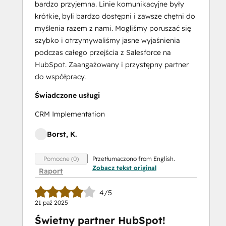
bardzo przyjemna. Linie komunikacyjne były
Marketing
krótkie, byli bardzo dostępni i zawsze chętni do
Optimization
myślenia razem z nami. Mogliśmy poruszać się
Inbound Sales
szybko i otrzymywaliśmy jasne wyjaśnienia
Integrating
podczas całego przejścia z Salesforce na
With
HubSpot. Zaangażowany i przystępny partner
HubSpot
do współpracy.
I:
Foundations
Świadczone usługi
Marketing Hub
CRM Implementation
Demo
Objectives-
Borst, K.
Based
Onboarding
Przetłumaczono from English.
Pomocne (0)
Platform Consulting
Zobacz tekst original
Raport
Revenue Operations
Sales Enablement
4/5
Sales
21 paź 2025
Managemen
Świetny partner HubSpot!