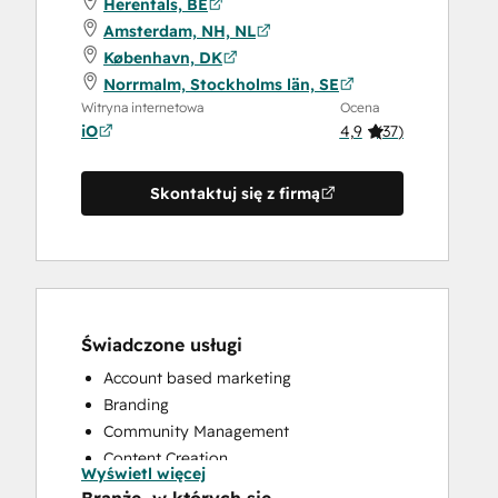
Herentals, BE
Amsterdam, NH, NL
København, DK
Norrmalm, Stockholms län, SE
Witryna internetowa
Ocena
iO
4,9
(
37
)
Skontaktuj się z firmą
Świadczone usługi
Account based marketing
Branding
Community Management
Content Creation
Wyświetl więcej
Conversational Marketing