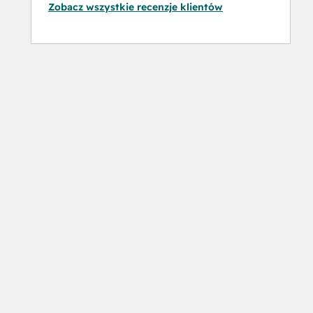
Zobacz wszystkie recenzje klientów
Software
Social
Media
Marketing
Certification
Course
Social
Media
Marketing
Certification
II
Solutions
Architecture
Foundations