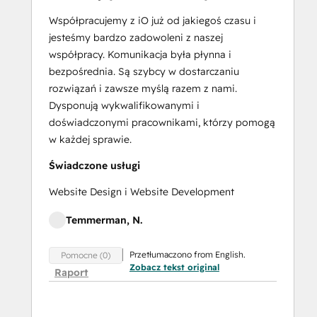
Training:
Strategies
Współpracujemy z iO już od jakiegoś czasu i
for
jesteśmy bardzo zadowoleni z naszej
Developing
współpracy. Komunikacja była płynna i
a
bezpośrednia. Są szybcy w dostarczaniu
Successful
rozwiązań i zawsze myślą razem z nami.
Modern
Dysponują wykwalifikowanymi i
Sales
doświadczonymi pracownikami, którzy pomogą
Team
w każdej sprawie.
Salesforce
Świadczone usługi
Integration
Certification
Website Design i Website Development
SEO
Temmerman, N.
SEO II
Service
Przetłumaczono from English.
Pomocne (0)
Hub
Zobacz tekst original
Raport
Demo
Certification
Service Hub