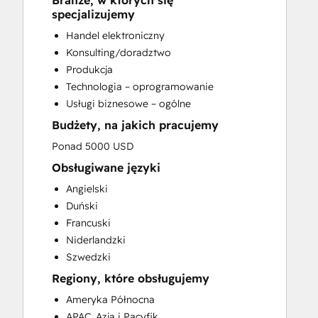
Branże, w których się
CRM Implementation
specjalizujemy
CRM Migration
Handel elektroniczny
Custom API Integrations
Konsulting/doradztwo
Customer Marketing
Produkcja
Customer Success Training
Technologia – oprogramowanie
Customer Support Training
Usługi biznesowe – ogólne
Customer Survey and Analysis
Budżety, na jakich pracujemy
Email Marketing
Full Inbound Marketing Services
Ponad 5000 USD
Help Desk Implementation
Obsługiwane języki
HubSpot Onboarding
Angielski
Knowledge Base Development
Duński
Paid Advertising
Francuski
Programmable Automation
Niderlandzki
Sales and Marketing Alignment
Szwedzki
Sales Coaching and Training
Regiony, które obsługujemy
Sales Enablement
Search Engine Optimization
Ameryka Północna
Social Media
APAC, Azja i Pacyfik