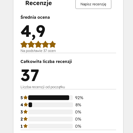
Developers
Recenzje
Napisz recenzję
II
HubSpot
Średnia ocena
Content
4,9
Hub
Software
HubSpot
Email
Na podstawie 37 ocen
Marketing
Całkowita liczba recenzji
Software
37
Certification
HubSpot
Implementation
Liczba recenzji od początku
for
5
92%
Partners
4
8%
HubSpot
3
0%
Marketing
2
0%
Hub
1
0%
Software