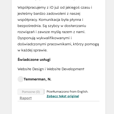
Training:
Strategies
Współpracujemy z iO już od jakiegoś czasu i
for
jesteśmy bardzo zadowoleni z naszej
Developing
współpracy. Komunikacja była płynna i
a
bezpośrednia. Są szybcy w dostarczaniu
Successful
rozwiązań i zawsze myślą razem z nami.
Modern
Dysponują wykwalifikowanymi i
Sales
doświadczonymi pracownikami, którzy pomogą
Team
w każdej sprawie.
Salesforce
Świadczone usługi
Integration
Certification
Website Design i Website Development
SEO
Temmerman, N.
SEO II
Service
Przetłumaczono from English.
Pomocne (0)
Hub
Zobacz tekst original
Raport
Demo
Certification
Service Hub