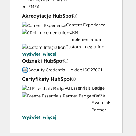
Video Production
EMEA
Website Design
Akredytacje HubSpot
Website Development
Content Experience
Website Migration
CRM
Implementation
Custom Integration
Wyświetl więcej
Data Migration
Odznaki HubSpot
Onboarding
Service
Security Credential Holder: ISO27001
Implementation
Certyfikaty HubSpot
Solutions
AI Essentials Badge
Architecture
Breeze
Design
Essentials
Partner
Wyświetl więcej
Badge
Content
Hub