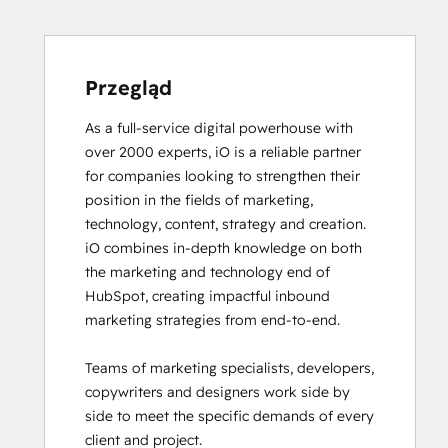
Software
Certified
Content Marketing
CRM
Przegląd
Data
As a full-service digital powerhouse with 
Migration
over 2000 experts, iO is a reliable partner 
Certification
for companies looking to strengthen their 
Data
position in the fields of marketing, 
Integrations
technology, content, strategy and creation. 

Certification
iO combines in-depth knowledge on both 
Digital Advertising
the marketing and technology end of 
Digital Marketing
HubSpot, creating impactful inbound 
Email
marketing strategies from end-to-end. 

Marketing
Certification
Teams of marketing specialists, developers, 
Email
copywriters and designers work side by 
Marketing
side to meet the specific demands of every 
Certification
client and project. 

Frictionless Sales