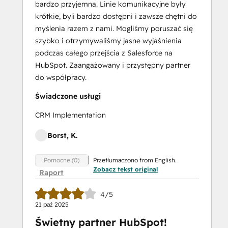
bardzo przyjemna. Linie komunikacyjne były
Marketing
krótkie, byli bardzo dostępni i zawsze chętni do
Optimization
myślenia razem z nami. Mogliśmy poruszać się
Inbound Sales
szybko i otrzymywaliśmy jasne wyjaśnienia
Integrating
podczas całego przejścia z Salesforce na
With
HubSpot. Zaangażowany i przystępny partner
HubSpot
do współpracy.
I:
Foundations
Świadczone usługi
Marketing Hub
CRM Implementation
Demo
Objectives-
Borst, K.
Based
Onboarding
Przetłumaczono from English.
Pomocne (0)
Platform Consulting
Zobacz tekst original
Raport
Revenue Operations
Sales Enablement
4/5
Sales
21 paź 2025
Managemen
Świetny partner HubSpot!