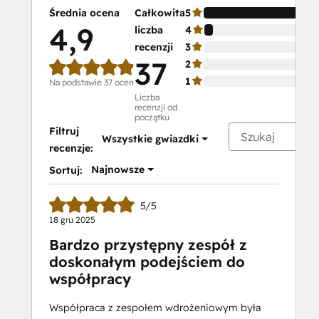
Certification
Średnia ocena
Całkowita
5
HubSpot
4,9
liczba
4
Marketing
recenzji
3
Software
37
2
HubSpot Reporting
1
Na podstawie 37 ocen
HubSpot
Liczba
recenzji od
Sales
początku
Hub
Filtruj
Wszystkie gwiazdki
Software
recenzje:
Certification
Najnowsze
Sortuj:
HubSpot
Solutions
5/5
Partner
18 gru 2025
HubSpot
Bardzo przystępny zespół z
Trainer
doskonałym podejściem do
Certification
współpracy
Inbound
Inbound Marketing
Współpraca z zespołem wdrożeniowym była
Inbound