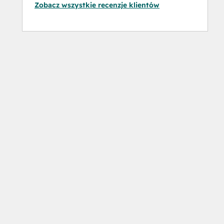
Zobacz wszystkie recenzje klientów
Software
Social
Media
Marketing
Certification
Course
Social
Media
Marketing
Certification
II
Solutions
Architecture
Foundations