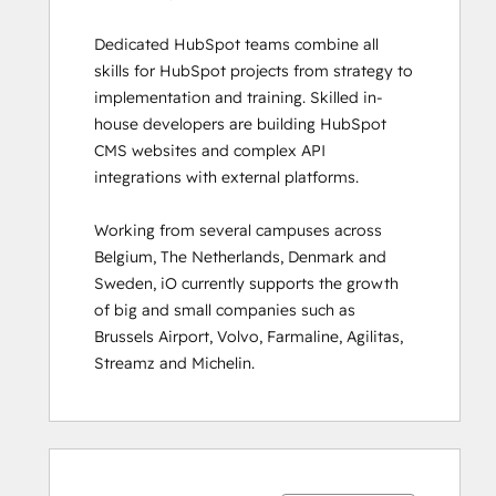
Guided Client
Dedicated HubSpot teams combine all 
Onboarding
skills for HubSpot projects from strategy to 
HubSpot
implementation and training. Skilled in-
Architecture
house developers are building HubSpot 
I:
CMS websites and complex API 
Data
integrations with external platforms.  

Models
and
Working from several campuses across 
APIs
Belgium, The Netherlands, Denmark and 
HubSpot
Sweden, iO currently supports the growth 
Architecture
of big and small companies such as 
II:
Brussels Airport, Volvo, Farmaline, Agilitas, 
Content
Streamz and Michelin.
and
Messaging
Tools
HubSpot
Ukończono
Ukończono
Ukończono
Ukończono
Ukończono
Ukończono
Ukończono
Ukończono
Ukończono
Ukończono
CMS for
0%
0%
0%
8%
92%
0%
0%
0%
8%
92%