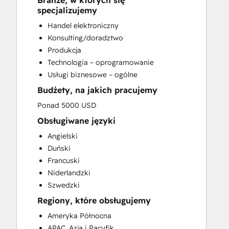
Branże, w których się
CRM Implementation
specjalizujemy
CRM Migration
Handel elektroniczny
Custom API Integrations
Konsulting/doradztwo
Customer Marketing
Produkcja
Customer Success Training
Technologia – oprogramowanie
Customer Support Training
Usługi biznesowe – ogólne
Customer Survey and Analysis
Budżety, na jakich pracujemy
Email Marketing
Full Inbound Marketing Services
Ponad 5000 USD
Help Desk Implementation
Obsługiwane języki
HubSpot Onboarding
Angielski
Knowledge Base Development
Duński
Paid Advertising
Francuski
Programmable Automation
Niderlandzki
Sales and Marketing Alignment
Szwedzki
Sales Coaching and Training
Regiony, które obsługujemy
Sales Enablement
Search Engine Optimization
Ameryka Północna
Social Media
APAC, Azja i Pacyfik