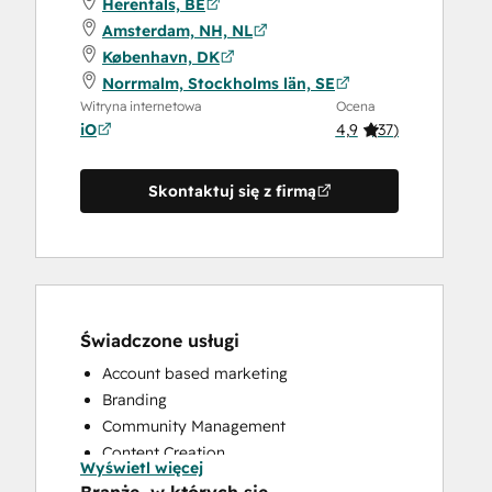
Herentals, BE
Amsterdam, NH, NL
København, DK
Norrmalm, Stockholms län, SE
Witryna internetowa
Ocena
iO
4,9
(
37
)
Skontaktuj się z firmą
Świadczone usługi
Account based marketing
Branding
Community Management
Content Creation
Wyświetl więcej
Conversational Marketing