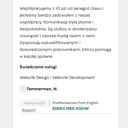
Training:
Strategies
Współpracujemy z iO już od jakiegoś czasu i
for
jesteśmy bardzo zadowoleni z naszej
Developing
współpracy. Komunikacja była płynna i
a
bezpośrednia. Są szybcy w dostarczaniu
Successful
rozwiązań i zawsze myślą razem z nami.
Modern
Dysponują wykwalifikowanymi i
Sales
doświadczonymi pracownikami, którzy pomogą
Team
w każdej sprawie.
Salesforce
Świadczone usługi
Integration
Certification
Website Design i Website Development
SEO
Temmerman, N.
SEO II
Service
Przetłumaczono from English.
Pomocne (0)
Hub
Zobacz tekst original
Raport
Demo
Certification
Service Hub