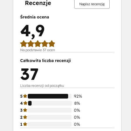
Developers
Recenzje
Napisz recenzję
II
HubSpot
Średnia ocena
Content
4,9
Hub
Software
HubSpot
Email
Na podstawie 37 ocen
Marketing
Całkowita liczba recenzji
Software
37
Certification
HubSpot
Implementation
Liczba recenzji od początku
for
5
92%
Partners
4
8%
HubSpot
3
0%
Marketing
2
0%
Hub
1
0%
Software