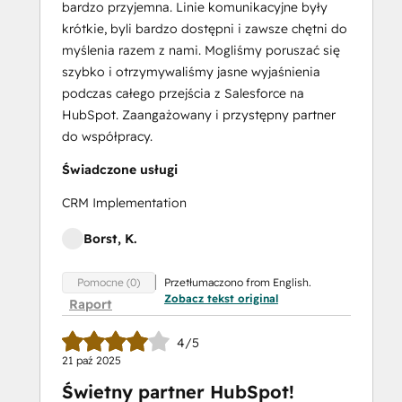
bardzo przyjemna. Linie komunikacyjne były
Marketing
krótkie, byli bardzo dostępni i zawsze chętni do
Optimization
myślenia razem z nami. Mogliśmy poruszać się
Inbound Sales
szybko i otrzymywaliśmy jasne wyjaśnienia
Integrating
podczas całego przejścia z Salesforce na
With
HubSpot. Zaangażowany i przystępny partner
HubSpot
do współpracy.
I:
Foundations
Świadczone usługi
Marketing Hub
CRM Implementation
Demo
Objectives-
Borst, K.
Based
Onboarding
Przetłumaczono from English.
Pomocne (0)
Platform Consulting
Zobacz tekst original
Raport
Revenue Operations
Sales Enablement
4/5
Sales
21 paź 2025
Managemen
Świetny partner HubSpot!