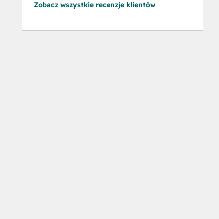
Zobacz wszystkie recenzje klientów
Software
Social
Media
Marketing
Certification
Course
Social
Media
Marketing
Certification
II
Solutions
Architecture
Foundations