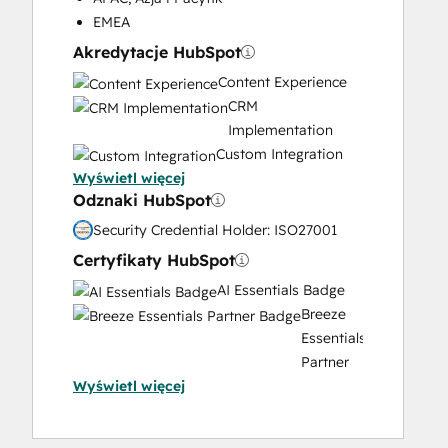
Video Production
EMEA
Website Design
Akredytacje HubSpot
Website Development
Content Experience
Website Migration
CRM
Implementation
Custom Integration
Wyświetl więcej
Data Migration
Odznaki HubSpot
Onboarding
Service
Security Credential Holder: ISO27001
Implementation
Certyfikaty HubSpot
Solutions
AI Essentials Badge
Architecture
Breeze
Design
Essentials
Partner
Wyświetl więcej
Badge
Content
Hub