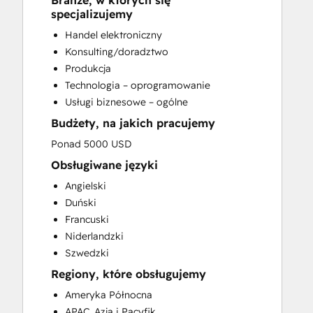
Branże, w których się
CRM Implementation
specjalizujemy
CRM Migration
Handel elektroniczny
Custom API Integrations
Konsulting/doradztwo
Customer Marketing
Produkcja
Customer Success Training
Technologia – oprogramowanie
Customer Support Training
Usługi biznesowe – ogólne
Customer Survey and Analysis
Budżety, na jakich pracujemy
Email Marketing
Full Inbound Marketing Services
Ponad 5000 USD
Help Desk Implementation
Obsługiwane języki
HubSpot Onboarding
Angielski
Knowledge Base Development
Duński
Paid Advertising
Francuski
Programmable Automation
Niderlandzki
Sales and Marketing Alignment
Szwedzki
Sales Coaching and Training
Regiony, które obsługujemy
Sales Enablement
Search Engine Optimization
Ameryka Północna
Social Media
APAC, Azja i Pacyfik