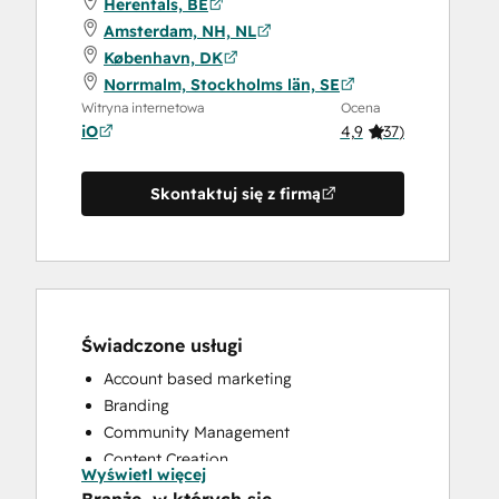
Herentals, BE
Amsterdam, NH, NL
København, DK
Norrmalm, Stockholms län, SE
Witryna internetowa
Ocena
iO
4,9
(
37
)
Skontaktuj się z firmą
Świadczone usługi
Account based marketing
Branding
Community Management
Content Creation
Wyświetl więcej
Conversational Marketing