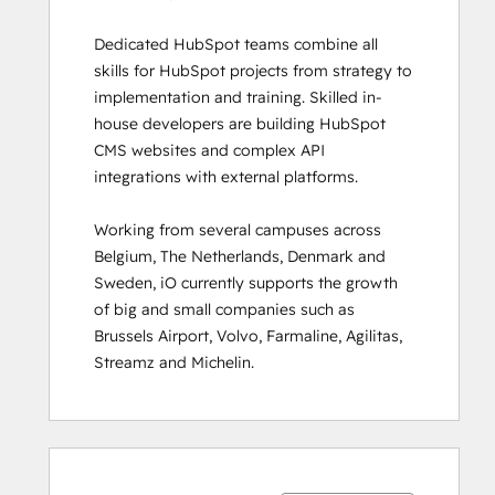
Guided Client
Dedicated HubSpot teams combine all 
Onboarding
skills for HubSpot projects from strategy to 
HubSpot
implementation and training. Skilled in-
Architecture
house developers are building HubSpot 
I:
CMS websites and complex API 
Data
integrations with external platforms.  

Models
and
Working from several campuses across 
APIs
Belgium, The Netherlands, Denmark and 
HubSpot
Sweden, iO currently supports the growth 
Architecture
of big and small companies such as 
II:
Brussels Airport, Volvo, Farmaline, Agilitas, 
Content
Streamz and Michelin.
and
Messaging
Tools
HubSpot
Ukończono
Ukończono
Ukończono
Ukończono
Ukończono
Ukończono
Ukończono
Ukończono
Ukończono
Ukończono
CMS for
0%
0%
0%
8%
92%
0%
0%
0%
8%
92%