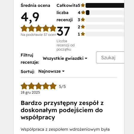
Certification
Średnia ocena
Całkowita
5
HubSpot
4,9
liczba
4
Marketing
recenzji
3
Software
37
2
HubSpot Reporting
1
Na podstawie 37 ocen
HubSpot
Liczba
recenzji od
Sales
początku
Hub
Filtruj
Wszystkie gwiazdki
Software
recenzje:
Certification
Najnowsze
Sortuj:
HubSpot
Solutions
5/5
Partner
18 gru 2025
HubSpot
Bardzo przystępny zespół z
Trainer
doskonałym podejściem do
Certification
współpracy
Inbound
Inbound Marketing
Współpraca z zespołem wdrożeniowym była
Inbound