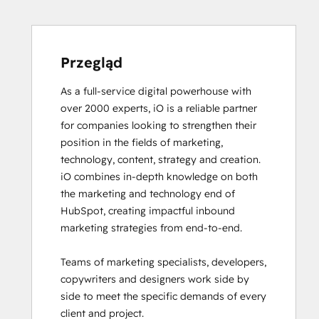
Software
Certified
Content Marketing
CRM
Przegląd
Data
As a full-service digital powerhouse with 
Migration
over 2000 experts, iO is a reliable partner 
Certification
for companies looking to strengthen their 
Data
position in the fields of marketing, 
Integrations
technology, content, strategy and creation. 

Certification
iO combines in-depth knowledge on both 
Digital Advertising
the marketing and technology end of 
Digital Marketing
HubSpot, creating impactful inbound 
Email
marketing strategies from end-to-end. 

Marketing
Certification
Teams of marketing specialists, developers, 
Email
copywriters and designers work side by 
Marketing
side to meet the specific demands of every 
Certification
client and project. 

Frictionless Sales