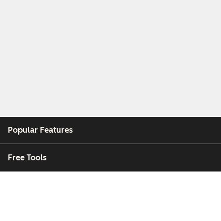
Popular Features
Free Tools
Company
Customers