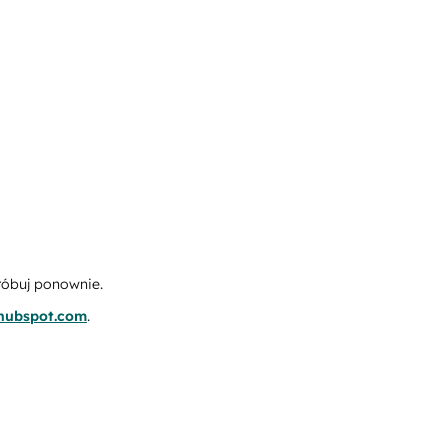
róbuj ponownie.
.hubspot.com
.