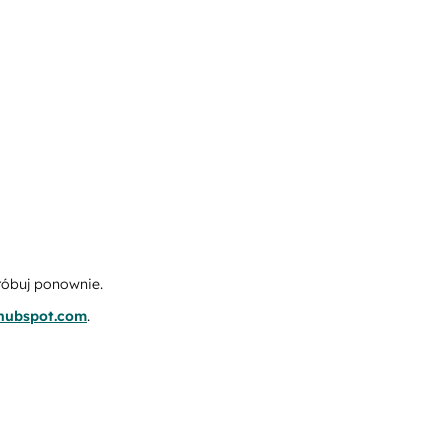
róbuj ponownie.
.hubspot.com
.